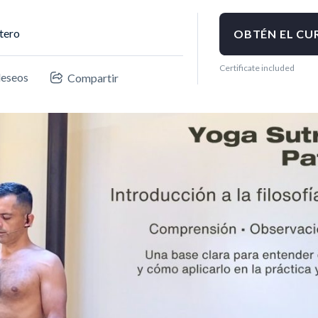
tero
OBTÉN EL CU
Certificate included
 deseos
Compartir