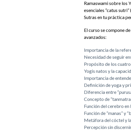
Ramaswami sobre los Yog
esenciales “catus sutri”
Sutras en tu práctica pe
El curso se compone de
avanzados:
Importancia de la refer
Necesidad de seguir ens
Propósito de los cuatro
Yogis natos y la capaci
Importancia de entender
Definición de yoga y pri
Diferencia entre “purusa”
Concepto de “tanmatras
Función del cerebro en 
Función de “manas” y “b
Metáfora del cóctel y l
Percepción sin discerni