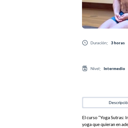
:
Duración
3 horas
:
Nivel
Intermedio
Descripci
El curso “Yoga Sutras: I
yoga que quieran en ade