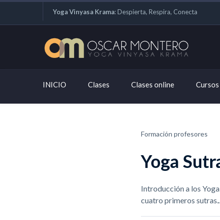
Yoga Vinyasa Krama
: Despierta, Respira, Conecta
INICIO
Clases
Clases online
Cursos
Formación profesores
Yoga Sutr
Introducción a los Yog
cuatro primeros sutras.
.