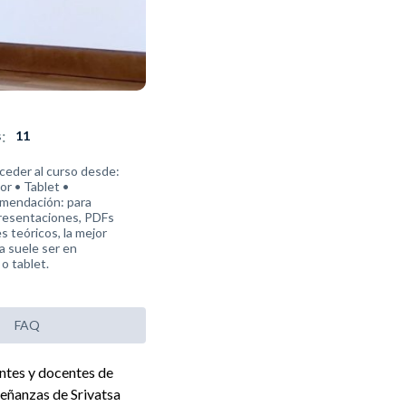
:
s
11
ceder al curso desde:
r • Tablet •
mendación: para
presentaciones, PDFs
s teóricos, la mejor
a suele ser en
o tablet.
FAQ
antes y docentes de
señanzas de Srivatsa