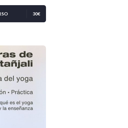
RSO
30€